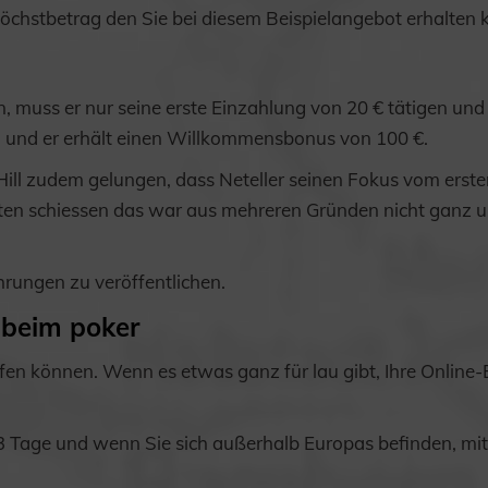
r Höchstbetrag den Sie bei diesem Beispielangebot erhalten 
 muss er nur seine erste Einzahlung von 20 € tätigen und
n, und er erhält einen Willkommensbonus von 100 €.
 Hill zudem gelungen, dass Neteller seinen Fokus vom erste
aten schiessen das war aus mehreren Gründen nicht ganz 
hrungen zu veröffentlichen.
 beim poker
lfen können. Wenn es etwas ganz für lau gibt, Ihre Online-
3 Tage und wenn Sie sich außerhalb Europas befinden, mit