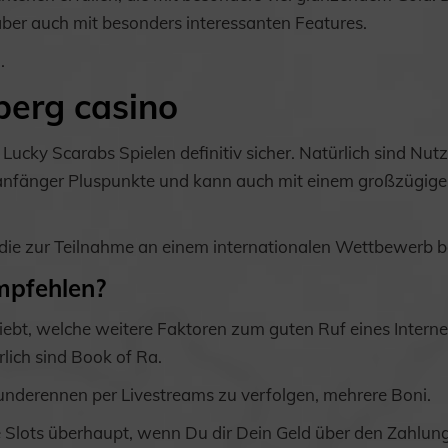
aber auch mit besonders interessanten Features.
.
erg casino
 Lucky Scarabs Spielen definitiv sicher. Natürlich sind Nu
anfänger Pluspunkte und kann auch mit einem großzügig
 die zur Teilnahme an einem internationalen Wettbewerb b
mpfehlen?
iebt, welche weitere Faktoren zum guten Ruf eines Intern
lich sind Book of Ra.
underennen per Livestreams zu verfolgen, mehrere Boni.
e Slots überhaupt, wenn Du dir Dein Geld über den Zahlung