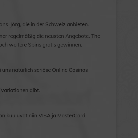
ns-Jörg, die in der Schweiz anbieten.
mmer regelmäßig die neusten Angebote. The
noch weitere Spins gratis gewinnen.
 uns natürlich seriöse Online Casinos
Variationen gibt.
on kuuluvat niin VISA ja MasterCard,