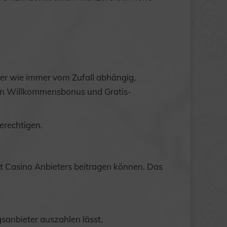
tzer wie immer vom Zufall abhängig,
en Willkommensbonus und Gratis-
erechtigen.
et Casino Anbieters beitragen können. Das
sanbieter auszahlen lässt.