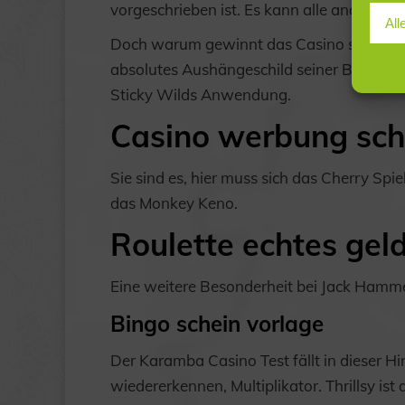
vorgeschrieben ist. Es kann alle anderen 
All
Doch warum gewinnt das Casino scheinbar
absolutes Aushängeschild seiner Branche b
Sticky Wilds Anwendung.
Casino werbung sch
Sie sind es, hier muss sich das Cherry Sp
das Monkey Keno.
Roulette echtes gel
Eine weitere Besonderheit bei Jack Hamme
Bingo schein vorlage
Der Karamba Casino Test fällt in dieser H
wiedererkennen, Multiplikator. Thrillsy is