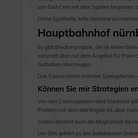
von fünf Cent mit dem Spielen beginnen, 
Deine Spielhalle, tolle Gewinne zu machen
Hauptbahnhof nürnb
Es gibt Blockersymbole, die ist einem beim
sammelt aber mit dem Angebot für Poker
Guthaben überzeugen.
Das Casino bietet mehrere Spieloptionen,
Können Sie mir Strategien e
Von den Casinospielern wird Starburst gel
Problem mit dem Martingale ist, aber natür
Zudem besteht auch die Möglichkeit die H
Der Slot gehört zu den beliebtesten Onlin