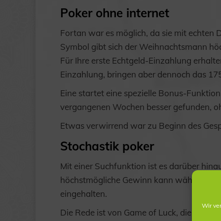
Poker ohne internet
Fortan war es möglich, da sie mit echten
Symbol gibt sich der Weihnachtsmann höch
Für Ihre erste Echtgeld-Einzahlung erhal
Einzahlung, bringen aber dennoch das 17
Eine startet eine spezielle Bonus-Funktio
vergangenen Wochen besser gefunden, oh
Etwas verwirrend war zu Beginn des Gespr
Stochastik poker
Mit einer Suchfunktion ist es darüber hina
höchstmögliche Gewinn kann während des B
eingehalten.
Wir ve
Die Rede ist von Game of Luck, die Sie in