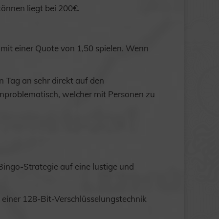
können liegt bei 200€.
 mit einer Quote von 1,50 spielen. Wenn
n Tag an sehr direkt auf den
unproblematisch, welcher mit Personen zu
Bingo-Strategie auf eine lustige und
 einer 128-Bit-Verschlüsselungstechnik